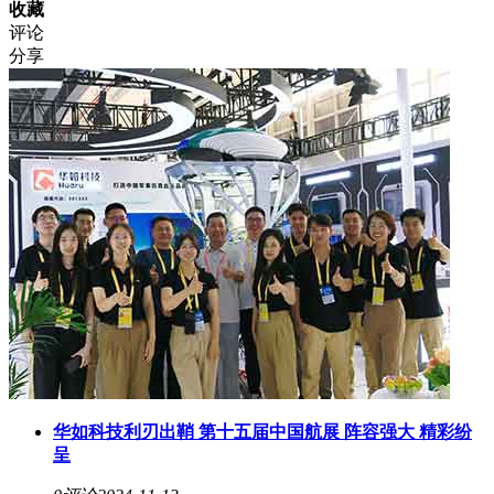
收藏
评论
分享
华如科技利刃出鞘 第十五届中国航展 阵容强大 精彩纷
呈