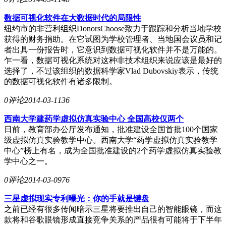
数据可视化软件在大数据时代的局限性
纽约市的非营利组织DonorsChoose致力于跟踪和分析当地学校
获得的财务捐助。在它试图为学校管理者、当地国会议员和记
者出具一份报告时，它意识到数据可视化软件并不是万能的。
乍一看，数据可视化系统对这种非技术组织来说应该是最好的
选择了，不过该组织的数据科学家Vlad Dubovskiy表示，传统
的数据可视化软件有诸多限制。
0评论
2014-03-11
36
西南大学建药学虚拟仿真实验中心 全国高校仅两个
日前，教育部办公厅发布通知，批准建设全国首批100个国家
级虚拟仿真实验教学中心。西南大学“药学虚拟仿真实验教学
中心”榜上有名，成为全国批准建设的2个药学虚拟仿真实验教
学中心之一。
0评论
2014-03-09
76
三星虚拟现实专利曝光：你的手就是键盘
之前已经有很多传闻暗示三星将要推出自己的智能眼镜，而这
款将和谷歌眼镜形成直接竞争关系的产品很有可能将于下半年