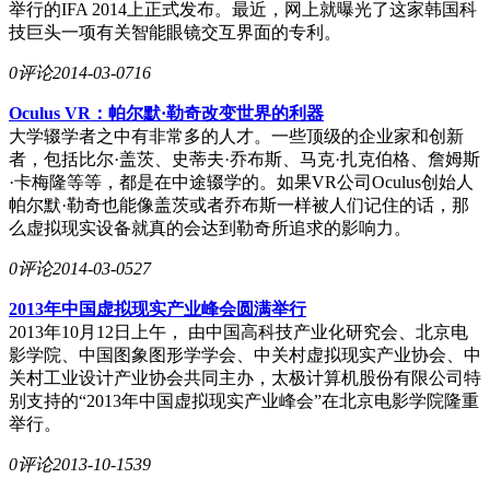
举行的IFA 2014上正式发布。最近，网上就曝光了这家韩国科
技巨头一项有关智能眼镜交互界面的专利。
0评论
2014-03-07
16
Oculus VR：帕尔默·勒奇改变世界的利器
大学辍学者之中有非常多的人才。一些顶级的企业家和创新
者，包括比尔·盖茨、史蒂夫·乔布斯、马克·扎克伯格、詹姆斯
·卡梅隆等等，都是在中途辍学的。如果VR公司Oculus创始人
帕尔默·勒奇也能像盖茨或者乔布斯一样被人们记住的话，那
么虚拟现实设备就真的会达到勒奇所追求的影响力。
0评论
2014-03-05
27
2013年中国虚拟现实产业峰会圆满举行
2013年10月12日上午， 由中国高科技产业化研究会、北京电
影学院、中国图象图形学学会、中关村虚拟现实产业协会、中
关村工业设计产业协会共同主办，太极计算机股份有限公司特
别支持的“2013年中国虚拟现实产业峰会”在北京电影学院隆重
举行。
0评论
2013-10-15
39