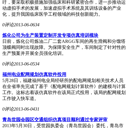
吁，要采取积极措施加强临床和科研紧密合作，进一步推动运
动虚拟手术的发展，加速虚拟手术系统及其训练设备的产业
化，提升我国临床医学工程领域的科技创新能力。
0评论
2013-06-06
34
炼化公司为生产装置定制开发专项仿真培训模块
日前，炼化公司炼油二厂二套ARGG车间的再生滑阀和分馏塔
顶蝶阀同时出现故障。为保障安全生产，车间制定了针对性的
生产预案并开展全员强化培训。
0评论
2013-06-05
34
福州电业配网规划仿真软件投用
5月28日，福建福州电业局经研所的配电网规划相关技术人员
在全省率先完成了基于《配电网规划计算软件》的建模与计算
工作。这标志着该仿真软件在该局正式投用，该局的配网规划
工作驶入快车道。
0评论
2013-06-04
31
青岛世园会园区交通组织仿真项目顺利通过专家评审
2013年5月30日，受世园执委会（青岛世园会）委托，青岛市