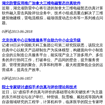
湖北防雷应用推广加拿大三维电磁暂态仿真软件
近期，湖北省防雷中心将引进的加拿大三维电磁暂态仿真计算
软件融入雷击风险评估业务中。技术小组成员重点解决了三维
建筑物建模，雷电流模拟，磁场强度动态分布等一系列难点问
题。
0评论
2013-06-28
18
北京仿真中心云制造服务平台助力中小企业升级
记者18日从中国航天科工集团公司第二研究院获悉，该院北京
仿真中心以航天产品研制生产为实体模型，构建面向中小制造
企业的云制造公共服务平台，能实现产业上下游多用户、多任
务的并行协同工作，打破单位、产品间的壁垒，提升服务资
源、管理资源的聚合、共享和利用率，最大程度降低企业的运
营成本，提高生产效率。
0评论
2013-06-18
57
院士专家研讨虚拟手术仿真与评价理论和技术
近日，以“虚拟手术仿真与评价的基础理论和关键技术”为主题
的东方科技论坛在沪举行。钟世镇、阮雪榆、戴尅戎等国内来
自该领域研究的工程学，计算机科学，临床医学的院士专家呼