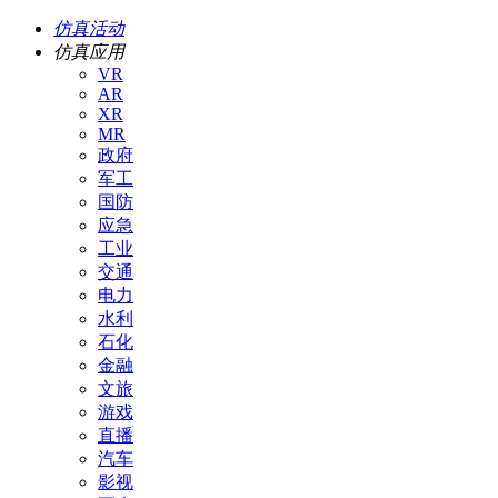
仿真活动
仿真应用
VR
AR
XR
MR
政府
军工
国防
应急
工业
交通
电力
水利
石化
金融
文旅
游戏
直播
汽车
影视