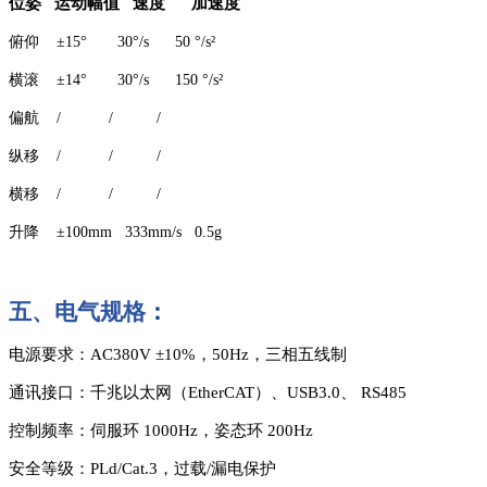
位姿
运动幅值
速度
加速度
俯仰
±
15
°
30
°
/s 50
°
/s²
横滚
±
14
°
30
°
/s 150
°
/s²
偏航
/ / /
纵移
/ / /
横移
/ / /
升降
±
100mm 333mm/s 0.5g
五、
电气规格
：
电源要求：
AC380V ±10%，50Hz，三相五线制
通讯接口：千兆以太网（
EtherCAT）、USB3.0、 RS485
控制频率：伺服环
1000Hz，姿态环 200Hz
安全等级：
PLd/Cat.3，过载/漏电保护