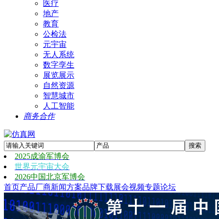
医疗
地产
教育
公检法
元宇宙
无人系统
数字孪生
展览展示
自然资源
智慧城市
人工智能
商务合作
2025成渝军博会
世界元宇宙大会
2026中国北京军博会
首页
产品
厂商
新闻
方案
品牌
下载
展会
视频
专题
论坛