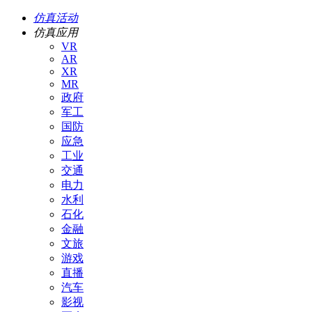
仿真活动
仿真应用
VR
AR
XR
MR
政府
军工
国防
应急
工业
交通
电力
水利
石化
金融
文旅
游戏
直播
汽车
影视