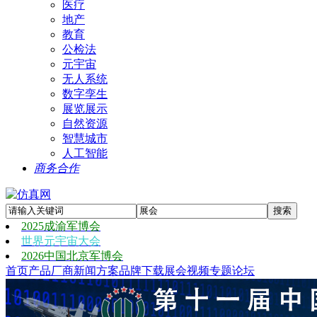
医疗
地产
教育
公检法
元宇宙
无人系统
数字孪生
展览展示
自然资源
智慧城市
人工智能
商务合作
2025成渝军博会
世界元宇宙大会
2026中国北京军博会
首页
产品
厂商
新闻
方案
品牌
下载
展会
视频
专题
论坛